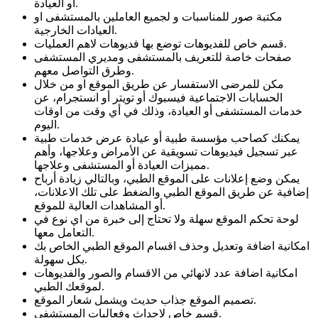
او العيادة.
مكتبة صور للمناسبات و لجميع العاملين بالمستشفى او
العيادات الخارجية.
قسم خاص للفديوهات توضع بها فديوهات لاهم العمليات.
صفحات خاصة للتعريف بالمستشفى ومديري المستشفى
وطرق التواصل معهم.
مكن للمرضى الاستفسار عن طريق الموقع او من خلال
الحسابات الاجتماعية فيسبوك أو تويتر أو انستجرام، عن
خدمات المستشفى أو العيادة، وذلك في أي وقت من اوقات
اليوم.
يمكنك كصاحب مؤسسة طبية أو عيادة عرض خدمات طبية
عبر تسجيل فيديوهات تسويقية عن الأمراض وعلاجها، وأهم
مميزات العيادة أو المستشفى وعلاجها.
يمكن وضع إعلانات على الموقع الطبي، وبالتالي زيادة أرباح
إضافية عن طريق الموقع الطبي والضغط على تلك الاعلانات،
أو المشاهدات العالية للموقع.
لوحة تحكم الموقع سهلة ولا تحتاج إلى خبرة من اي نوع في
التعامل معها.
امكانية اضافة وتعديل وحذف اقسام الموقع الطبي الخاص بك
بكل سهولة.
امكانية اضافة عدد لانهائي من الاقسام والصور والفديوهات
لموقعك الطبي.
تصميم الموقع جذاب حديث ويشمل شعار الموقع.
قسم خاص لاحداث وفعاليات المستشفى.