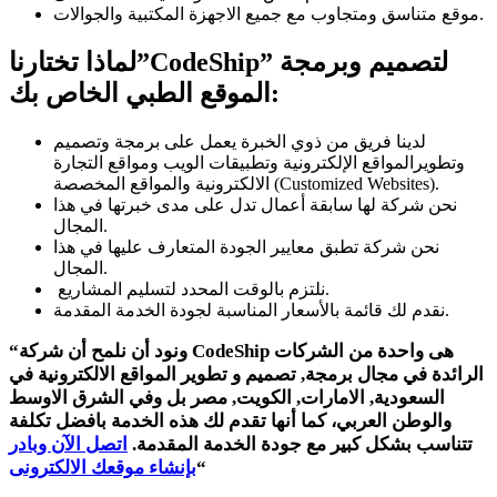
موقع متناسق ومتجاوب مع جميع الاجهزة المكتبية والجوالات.
لماذا تختارنا”CodeShip” لتصميم وبرمجة
الموقع الطبي الخاص بك:
لدينا فريق من ذوي الخبرة يعمل على برمجة وتصميم
وتطويرالمواقع الإلكترونية وتطبيقات الويب ومواقع التجارة
الالكترونية والمواقع المخصصة (Customized Websites).
نحن شركة لها سابقة أعمال تدل على مدى خبرتها في هذا
المجال.
نحن شركة تطبق معايير الجودة المتعارف عليها في هذا
المجال.
نلتزم بالوقت المحدد لتسليم المشاريع.
نقدم لك قائمة بالأسعار المناسبة لجودة الخدمة المقدمة.
هى واحدة من الشركات
CodeShip
ونود أن نلمح أن شركة
“
الرائدة في مجال برمجة, تصميم و تطوير المواقع الالكترونية في
السعودية, الامارات, الكويت, مصر بل وفي الشرق الاوسط
والوطن العربي، كما أنها تقدم لك هذه الخدمة بافضل تكلفة
تتناسب بشكل كبير مع جودة الخدمة المقدمة.
اتصل الآن وبادر
“
بإنشاء موقعك الالكترونى