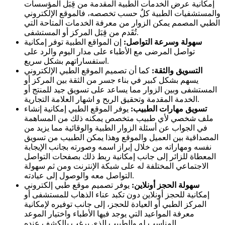
إمكانية عرض الخدمات الطبية المقدمة من قِبَل المؤسسات
والمستشفيات الطبية كلٌ حسب تخصصه، فالموقع الإلكتروني
الطبي المصمم يمكن الزوار من معرفة الخدمات المتاحة التي
تُقَدم من قِبَل المركز أو المستشفى.
سهولة وسرعة التواصل:
إن المواقع الطبية توفر إمكانية
تواصل المرضى مع الأطباء على مدار اليوم والرد على
استفساراتهم بشكل سريع.
التسويق والثقة:
كما أن تصميم الموقع الطبي الإلكتروني
يسهم بشكل كبير في بناء جسر من الثقة بين المركز أو
المستشفى وبين الزوار مما يساعد على تسويق جيد للمنتج أو
الخدمة المقدمة وتحقيق الربح و اشهار العلامة التجارية.
تسويق مهارات الطبيب:
يوفر الموقع الطبي إمكانية إنشاء
ملف شخصي لأي طبيب متخصص يمكنه ذلك من المساهمة
في الجواب عن أسئلة الزوار الطبية والوقائية مما يزيد من
المصداقية بين العميل والموقع وهذا يمكن الطبيب من تسويق
نفسه ومهاراته من خلال إبراز اسمه وصورته بجانب الإيجابة
المعطاة للزائر إلى جانب إمكانية ربط ذلك بصفحات التواصل
الاجتماعي المختلفة له على شبكة الإنترنت ومن ثم سهولة
التواصل معه والوصول إلى عيادته.
سهولة الحجز أونلاين:
يوفر تصميم موقع طبي إلكتروني
إمكانية للحجز أونلاين دون تكبد عناء الذهاب للمستشفى أو
المركز الطبي أو العيادة للحجز، إلى جانب توفيره لإمكانية
معرفة المواعيد التي يوجد فيها الأطباء واختيار الموعد
المناسب له والطبيب الذي يرغب بالكشف عنده.