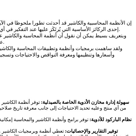
إن الأنظمة المحاسبية والكاشير قد أحدثت تطورا ملحوظا في الآون
إحدى الركائز الأساسية التي يُرتَكَز عليها عند التفكير في أي مشروع سواء أكان ذلك المشروع مطعم أو فندق أو صيدلية أو استخدامها وتطويعها لإدارة المخازن أو الشركات الصغيرة والكبيرة إلخ.
وبتعريف بسيط يمكن أن نقول أن أنظمة المحاسبة والكاشير عب
على تحليل تلك المعلومات المدخلة وتلخيصها حتى يسهل التعامل معها والاستفادة منها وتطويعها لخدمة أي مشروع بمختلف التوجهات.
ولقد ساهمت برمجيات وأنظمة وتطبيقات المحاسبة والكاشير 
وأسعارها وتنظيمها ومعرفة النواقص والاحتياجات وتسجيله
سهولة إدارة مخازن الأدوية الخاصة بالصيدلية:
توفر أنظمة الكاشير 
من أي منتج وعليه تحديد الاحتياجات إلى جانب معرفة تاريخ صلاحي
نظام الباركود للأدوية:
توفر برامج وأنظمة الكاشير والمحاسبة إمكانية
توفير التقارير والإحصائيات:
تعطي أنظمة وبرمجيات الكاشير وال