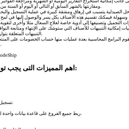
 إلى جانب إمكانية استخراج التقارير اليومية أو الشهرية ومراجعة الفوا
ومقارنتها بالشهر السابق أو التالي أو اليوم أو السنة من أجل الوقوف على مستوى الصيدلية والتفكير في كيفية التطوير.
خل الصيدلية يتسبب في إرهاق ومشقة كبيرة في عملية التسجيل والبحث إذ
 وسهولة فيمكنك تقسيم هذه الأصناف بكل يسر والوصول إليها في لمح
ت إمكانية التنبيهات للأصناف التي ستوشك على الإنتهاء ومتابعة النوا
التنبيهات المتعلقة بتواريخ الصلاحية للأدوية والمنتجات المختلفة كمستحضرات التجميل.
قوم البرامج المحاسبية بعدة عمليات منها حساب الخصومات على المنتجا
المستخدم لتطبيقها وتنفيذها من خلال برامج الكاشير المحاسبية.
:
اهم المميزات التى يجب تو
تسجيل اعداد لانهائية من المنتجات عن طريق استخدام تقنية (الباركود).
ربط جميع الفروع على قاعدة بيانات واحدة لسهولة معرفة اماكن تواجد المنتجات مع الكميات المتوفرة منها.