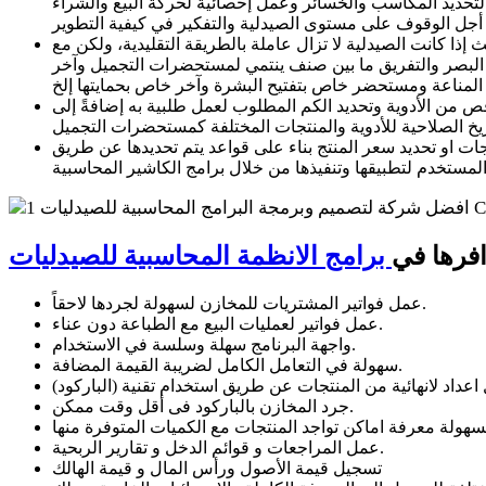
تير لتحديد المكاسب والخسائر وعمل إحصائية لحركة البيع والشراء
ا كانت الصيدلية لا تزال عاملة بالطريقة التقليدية، ولكن مع
 البصر والتفريق ما بين صنف ينتمي لمستحضرات التجميل وآخر
قص من الأدوية وتحديد الكم المطلوب لعمل طلبية به إضافةً إلى
ت او تحديد سعر المنتج بناء على قواعد يتم تحديدها عن طريق
افرها في
برامج الانظمة المحاسبية للصيدليات
عمل فواتير المشتريات للمخازن لسهولة لجردها لاحقاً.
عمل فواتير لعمليات البيع مع الطباعة دون عناء.
واجهة البرنامج سهلة وسلسة في الاستخدام.
سهولة في التعامل الكامل لضريبة القيمة المضافة.
جرد المخازن بالباركود فى أقل وقت ممكن.
عمل المراجعات و قوائم الدخل و تقارير الربحية.
تسجيل قيمة الأصول ورأس المال و قيمة الهالك