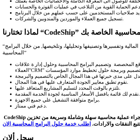
تسجيل جميع العملاء والموردين والمندوبين والشركات.
“تعد المحاسبة هي العمود الفقري لجميع المؤسسات التجارية الناجحة حيث تحتوى عمليات المحاسبة على تسجيل البيانات المالية وتفسيرها وتصنيفها وتحليلها، وتلخيصها, من خلال البرامج
المحاسبية”
واقع المخصصة وتصميم البرامج المحاسبية وحلول إدار ة علاقات
نقوم تطبق معايير الجودة المتعارف عليها في هذا المجال.
نلتزم بالوقت المحدد لتسليم المشاريع المتعاقد عليها.
نقدم لك قائمة بافضل الأسعار المناسبة لجودة الخدمة المقدمة.
برامج متوافقة التشغيل علي جميع الاجهزة.
دعم فني ممتاز.
راء عملية محاسبية سهلة وشاملة وسريعة من تخزين
CodeShip
تبع النفقات والارادات.
اطلب خدمة حلول البرامج المحاسبية الان
سجل ألان