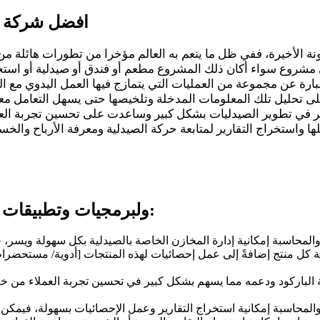
افضل شركة لت
ة الأخيرة، ففي ظل ما ينعم به العالم مؤخرا من تطورات هائلة من 
ارة عن مجموعة من العمليات التي يتمازج فيها العمل اليدوي مع
في تطوير الصيدليات بشكل كبير وساعدت على تحسين تجربة العميل
ا واستخراج التقارير لمتابعة حركة الصيدلية ومعرفة الأرباح والخ
ولبرمجيات وتطبيقات وأنظمة المحاسبة والكاشير فوائد متعددة منها:
والمحاسبة إمكانية إدارة المخازن الخاصة بالصيدلية بكل سهولة ويسر
ة كل منتج إضافةً إلى عمل إحصائيات لهذه المنتجات [أدوية/ مستحضرات
 الباركود ودعمه مما يسهم بشكل كبير في تحسين تجربة العملاء من خلال
محاسبة إمكانية استخراج التقارير وعمل الإحصائيات بسهولة، فيمكن ع