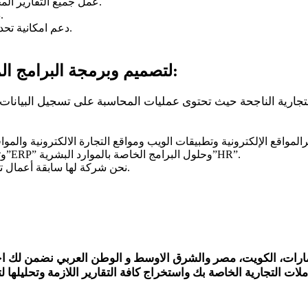
عمل جميع التقارير المختلفة للوصول الى المعرفة الكاملة والاحصائيات الخاصة بعملك.
دعم الحماية القوية من التلاعب في عمليات الفوترة والحسابات.
دعم امكانية تحديد صلاحيات المستخدمين على حسب عملهم من خلال البرنامج.
لماذا تختارنا “CodeShip” لتصميم وبرمجة البرامج المحاسبية الخاصة بك:
مواقع الإلكترونية وتطبيقات الويب ومواقع التجارة الالكترونية والم
العملاء”CRM” وتصميم وبرمجة حلول تخطيط موارد المؤسسات”ERP” وحلول البرامج الخاصة بالموارد البشرية”HR”.
نحن شركة لها سابقة أعمال تدل على مدى خبرتها في هذا المجال الخاص بالتصميم والبرمجة.
ارات، الكويت، مصر والشرق الاوسط و الوطن العربي نضمن لك اج
لات التجارية الخاصة بك واستخراج كافة التقارير اللازمة وتحليلها لت