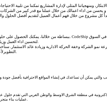
 الابتكار، ومنهجياتنا المثلى لإدارة المشاريع تمكننا من تلبية الا
 و يحسن من اداء اعمالك من خلال عملنا مع قدر كبير من الشركات في
ببساطة من خلالنا، يمكنك الحصول على حلول البرامج المخصصة التى تناسب اح
لتحسين اداء العمل وزيادة الارباح حيث يتم تصميم خدماتنا لنقل عملك إلى مستوى افضل.
التطويرلأعمالك؛ من تحليل شامل لفكرة العمل إلى التنفيذ والدعم المستمر.
عمليات بناء متجر الكتروني احترافي على الإنترنت. اطلب متجرك الالكتروني الان.