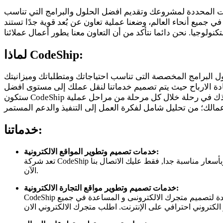
حتياجات المحددة لمشروعك وتقديم افضل الحلول والبرامج التي تناسب
 جميع أنحاء العالم، وضعنا عملية تعاون عن بُعد قوية جدًا تستند
CodeShip:
لماذا
تياجاتك ومتطلباتك وميزانيتك. CodeShip هى شريكك التكنولوجي في ابتكار البرمجيات والحلول الرائدة في السوق
ستكون CodeShip هى الاستشارى الخاص بك لمساعدتك في زيادة سرعة نمو الشركة وخفة الحركة الادارية وزيادة عائد الاستثمار. سنأخذك في رحلة خلال كل مرحلة من مراحل عملية
:
خدماتنا
:
خدمات تصميم وتطوير المواقع الالكترونية
تعد شركة CodeShip واحدة من افضل الشركات الرائدة في مجال تصميم وتطويرمواقع الويب والتي يمكن أن تساعدك في إنشاء المواقع الاحترافية بأفضل جودة وبأسعار مناسبة جدا, فقط عليك الاتصال بنا
الآن.
:
خدمات تصميم
وتطوير مواقع التجارة الالكترونية
CodeShip هي واحدة من أفضل شركات تصميم و برمجة مواقع التجارة الاكترونية في منطقة الشرق الاوسط والوطن العربي التي تقدم حلول عدة لتصميم متجرك الالكترونىى و المساعدة في جميع