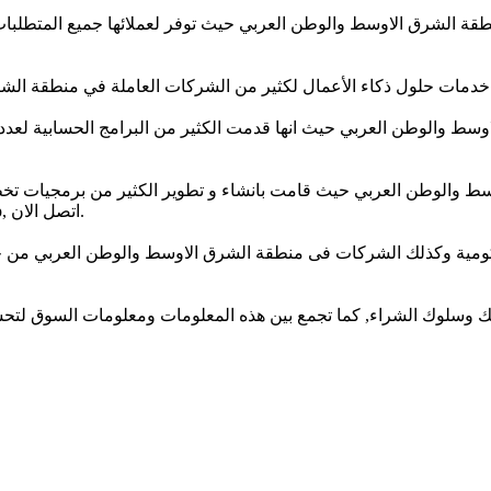
طلب نظام تخطيط موارد المؤسسات الخاص بك من CodeShip, اتصل الان.
ائك وسلوك الشراء, كما تجمع بين هذه المعلومات ومعلومات السوق لت