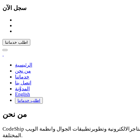
سجل الآن
اطلب خدماتنا
الرئيسية
من نحن
خدماتنا
اتصل بنا
المدوَّنة
English
اطلب خدماتنا
من نحن
CodeShip هي واحدة من افضل شركات البرمجة في منطقة الشرق الاوسط والوطن العربي والمتخصصة فى تصميم وتطويرالمواقع والمتاجرالالكترونية وتطويرتطبيقات الجوال وانظمة الويب
المختلفة.