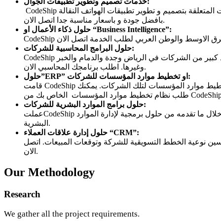
:
خدمات تصميم وتطوير تطبيقات الجوال
CodeShip هي واحدة من أفضل شركات تصميم و برمجة تطبيقات الجوال في منطقة الشرق الاوسط والوطن العربي حيث توفر لعملائها جميع المتطلبات المتعلقة بتصميم و تطوير تطبيقات الهواتف النقالة
بافضل جودة و باسعار مناسبة جدا اتصل الان.
“Business Intelligence”:
حلول ذكاء الأعمال او
:
حلول البرامج المحاسبية للشركات
CodeShip هي واحدة من أفضل شركات البرمجيات في منطقة الشرق الاوسط والوطن العربي حيث انها قدمت الكثير من البرامج الحسابية لعدد كبير من الشركات في الرياض وجدة والدمام والخبر
وغيرها. اطلب برنامجك المحاسبي الان.
:
او تخطيط موارد المؤسسات للشركات
”ERP”
حلول
قامت CodeShip بالعمل مع كبري الشركات والمؤسسات في منطقة الشرق الاوسط والوطن العربي حيث قامت بانشاء و تطوير الكثير من برمجيات تخطيط موارد المؤسسات لتلك الشركات. يمكنك
:
حلول برامج الموارد البشرية
للشركات
عملتCodeShip على تطوير الكثير من المؤسسات والهيئات الحكومية وغير الحكومية وكذلك الشركات فى منطقة الشرق الاوسط والوطن العربي من خلال ما تقدمه من حلول برمجية لإدارة الموارد
البشرية.
“CRM”:
حلول إدارة علاقات العملاء
حسين نوعية الخطط التسويقية للشركة وتوقعات المبيعات. اتصل
الان.
Our Methodology
Research
We gather all the project requirements.