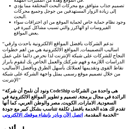
في الموقع وهذة من المميزات المهمة.
تصميم جذاب متوافق مع محركات البحث المختلفة مما يؤدي
إلى زيادة الزوار المستهدفين من جوجل وجميع محركات
البحث.
وجود نظام حماية خاص لحماية الموقع من اي اختراقات سواء
الفيروسات او الهاكرز والتي تسبب مشاكل كبيرة في
بعض المواقع.
“ندعم الشركات بافضل المواقع الالكترونية باحدث وارقي
اساليب التصميمات, المواقع الالكترونية هي من اهم خطوات
النجاح للشركات على شبكة الإنترنت لذا نحرص دائما علي عمل
الدراسات اللازمة و فهم شركتك والعمل الخاص بك لنقوم بابراز
نقاط القوى وتقديمها لعملائك بأسهل الطرق وبأفضل الأساليب
من خلال تصميم موقع رسمى يمثل واجهة الشركة على شبكة
الإنترنت”
“ونود أن نلمح أن شركة CodeShip هى واحدة من الشركات
الرائدة في مجال برمجة, تصميم و تطوير المواقع الالكترونية في
السعودية, الامارات, الكويت, مصر والوطن العربي، كما أنها
تقدم لك هذه الخدمة بافضل تكلفة تتناسب بشكل كبير مع جودة
“
الخدمة المقدمة.
اتصل الآن وبادر بإنشاء موقعك الالكترونى