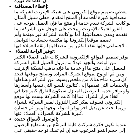
أن العائدات كبيرة.
إعطاء المصداقية:
يعطي تصميم موقع إلكتروني على شبكة الإنترنت لشركة ما
مصداقية كبيرة للخدمة أو المنتج المقدم، فعلى سبيل المثال
لو كانت الشركة تقدم خدمة أو منتج ما فإن العميل يتوجه على
الفور لشبكة الإنترنت ويبحث على جوجل عن الشركة وما
تقدمه ومدى مصداقيتها، أما لو كانت الشركة غير مهتمة ولم
تصمم موقعا إلكترونيا لها مكتفية بحسابات التواصل
الاجتماعي فإنها تفقد الكثير من مصداقيتها وثقة العملاء فيها.
توفير الراحة للعملاء:
يوفر تصميم المواقع الإلكترونية للشركات على العملاء الكثير
من الوقت والجهد فبدلا من نزول العميل لمقر الشركة
ليحصل على منتج ما أو خدمة ما فإنه يذهب لشبكة الإنترنت
ومن ثم الولوج لموقع الشركة المرادة وتصفح موقعها فيجد
كل شيء متاح هناك من ملخص بسيط عن الشركة ونشاطها
والخدمات التي تقدمها إلى كتالوج للسلع التي تبيعها وأسعارها
ولو توافر خدمة للتوصيل للمنازل سيكون الفارق كبير جدا في
اتخاذ قرار الشراء عما إذا كانت الشركة ليست لها موقع
إلكتروني فسوف يفكر كثيرا للنزول لمقر الشركة للشراء
وربما بحث عن بديل آخر يوفر له وقتا وجهدا ومن ثم خسارة
كبيرة للشركة بانصراف العملاء عنها.
الوصول لأسواق جديدة:
عندما تكون فكرة شركتك قابلة للتوسُّع لن تستطيع الوصول
إلى حجم النمو المرغوب فيه إن لم تملك تواجد حقيقي على