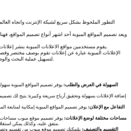
التطور الملحوظ بشكل سريع لشبكة الإنترنت واتجاه العالم 
ويعد تصميم المواقع المبوبة أحد اشهر أنواع تصميم المواقع، فهن
يقوم مستخدمين مواقع الاعلانات المبوبة بنشر إعلانات مبوبة للسلع والمنتجات التى يبيعونها مثل العقارات والأراضى والأداوات المنزلية والحدائق والخدمات سواء كانت جديدة أو مستعملة.
الإعلانات المبوبة عبارة عن إعلانات تقوم بوصف مختصر وقصير
لتسهيل عملية البحث والوصول إلى الخدمات أو المنتجات على العملاء. ولا يتم ذلك إلا من خلال تصميم المواقع المبوبة المصممة بجاذبية التي تجذب العملاء إليها.
السهولة في العرض والطلب
:
يوفر تصميم المواقع المبوبة سهو
إضافة الإعلانات بسهولة وتحقيق أرباح سريعة وكبيرة: يتيح لك تصمي
التفاعل مع الإعلان
:
يوفر تصميم المواقع المبوبة إمكانية لمتابعة ال
مساحات مختلفة لوضع الإعلانات
:
يوفر تصميم موقع مبوب مساحات هائ
متفق عليه، وكذلك يمكن استغلال جزء من هذه المساحات الإعلامية على الموقع لصالح شركة بعينها على سبيل المثال شركة جوجل وغيرها للتوسع أكثر وزيادة الأرباح.
التقسيم والتصنيف
:
يمّمكنك تصميم موقع مبوب من تقسيم وتصنيف