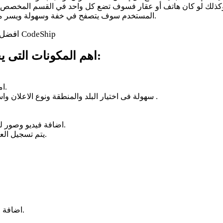
وكذلك لو كان هاتف أو عقار فسوف تضع كل واحد في القسم المخصص له
المستخدم سوف يتصفح في خفة وسهولة ويسر مما يزيد من عدد الزوار ومن ثم الشراء ومن ثم زيادة في الأرباح.
اهم المكونات التى يجب توافرها في افضل مواقع الإعلانات المبوبة:
امكانية تمييز الاعلانات بمقابل مادى من خلال وسائل دفع متعددة.
سهولة فى اختيار البلد والمنطقة ونوع الاعلان واسم الشركة المعلنة سواء لمضيف الاعلان او الباحث عن الاعلان .
اضافة فيديو وصور للاعلان تختلف من الزائر الى العضو الى صاحب الاعلان المدفوع.
يتم تسجيل العضو بمجرد انشاء اعلان وادخال البيانات الخاصة بالعميل بسهولة.
اضافة اكثر من وسيلة اتصال لتسهيل التواصل على مستخدمين الموقع.