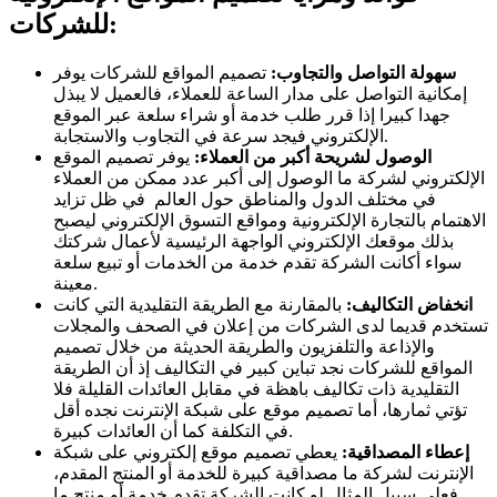
للشركات:
سهولة التواصل والتجاوب
:
تصميم المواقع للشركات يوفر
إمكانية التواصل على مدار الساعة للعملاء، فالعميل لا يبذل
جهدا كبيرا إذا قرر طلب خدمة أو شراء سلعة عبر الموقع
الإلكتروني فيجد سرعة في التجاوب والاستجابة.
الوصول لشريحة أكبر من العملاء
:
يوفر تصميم الموقع
الإلكتروني لشركة ما الوصول إلى أكبر عدد ممكن من العملاء
في مختلف الدول والمناطق حول العالم في ظل تزايد
الاهتمام بالتجارة الإلكترونية ومواقع التسوق الإلكتروني ليصبح
بذلك موقعك الإلكتروني الواجهة الرئيسية لأعمال شركتك
سواء أكانت الشركة تقدم خدمة من الخدمات أو تبيع سلعة
معينة.
انخفاض التكاليف
:
بالمقارنة مع الطريقة التقليدية التي كانت
تستخدم قديما لدى الشركات من إعلان في الصحف والمجلات
والإذاعة والتلفزيون والطريقة الحديثة من خلال تصميم
المواقع للشركات نجد تباين كبير في التكاليف إذ أن الطريقة
التقليدية ذات تكاليف باهظة في مقابل العائدات القليلة فلا
تؤتي ثمارها، أما تصميم موقع على شبكة الإنترنت نجده أقل
في التكلفة كما أن العائدات كبيرة.
إعطاء المصداقية
:
يعطي تصميم موقع إلكتروني على شبكة
الإنترنت لشركة ما مصداقية كبيرة للخدمة أو المنتج المقدم،
فعلى سبيل المثال لو كانت الشركة تقدم خدمة أو منتج ما