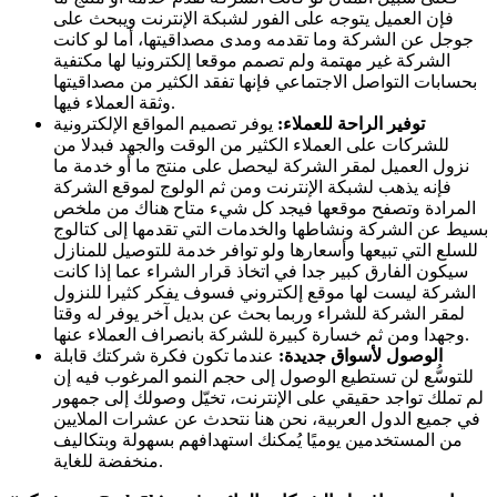
فإن العميل يتوجه على الفور لشبكة الإنترنت ويبحث على
جوجل عن الشركة وما تقدمه ومدى مصداقيتها، أما لو كانت
الشركة غير مهتمة ولم تصمم موقعا إلكترونيا لها مكتفية
بحسابات التواصل الاجتماعي فإنها تفقد الكثير من مصداقيتها
وثقة العملاء فيها.
توفير الراحة للعملاء
:
يوفر تصميم المواقع الإلكترونية
للشركات على العملاء الكثير من الوقت والجهد فبدلا من
نزول العميل لمقر الشركة ليحصل على منتج ما أو خدمة ما
فإنه يذهب لشبكة الإنترنت ومن ثم الولوج لموقع الشركة
المرادة وتصفح موقعها فيجد كل شيء متاح هناك من ملخص
بسيط عن الشركة ونشاطها والخدمات التي تقدمها إلى كتالوج
للسلع التي تبيعها وأسعارها ولو توافر خدمة للتوصيل للمنازل
سيكون الفارق كبير جدا في اتخاذ قرار الشراء عما إذا كانت
الشركة ليست لها موقع إلكتروني فسوف يفكر كثيرا للنزول
لمقر الشركة للشراء وربما بحث عن بديل آخر يوفر له وقتا
وجهدا ومن ثم خسارة كبيرة للشركة بانصراف العملاء عنها.
الوصول لأسواق جديدة
:
عندما تكون فكرة شركتك قابلة
للتوسُّع لن تستطيع الوصول إلى حجم النمو المرغوب فيه إن
لم تملك تواجد حقيقي على الإنترنت، تخيّل وصولك إلى جمهور
في جميع الدول العربية، نحن هنا نتحدث عن عشرات الملايين
من المستخدمين يوميًا يُمكنك استهدافهم بسهولة وبتكاليف
منخفضة للغاية.