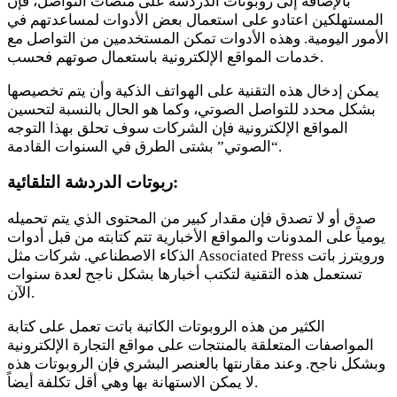
بالإضافة إلى روبوتات الدردشة على منصات التواصل، فإن
المستهلكين اعتادو على استعمال بعض الأدوات لمساعدتهم في
الأمور اليومية. وهذه الأدوات تمكن المستخدمين من التواصل مع
خدمات المواقع الإلكترونية باستعمال صوتهم فحسب.
يمكن إدخال هذه التقنية على الهواتف الذكية وأن يتم تخصيصها
بشكل محدد للتواصل الصوتي، وكما هو الحال بالنسبة لتحسين
المواقع الإلكترونية فإن الشركات سوف تحلق بهذا التوجه
“الصوتي” بشتى الطرق في السنوات القادمة.
ربوتات الدردشة التلقائية:
صدق أو لا تصدق فإن مقدار كبير من المحتوى الذي يتم تحميله
يومياً على المدونات والمواقع الأخبارية تتم كتابته من قبل أدوات
الذكاء الاصطناعي. شركات مثل Associated Press ورويترز باتت
تستعمل هذه التقنية لتكتب أخبارها بشكل ناجح لعدة سنوات
الآن.
الكثير من هذه الروبوتات الكاتبة باتت تعمل على كتابة
المواصفات المتعلقة بالمنتجات على مواقع التجارة الإلكترونية
وبشكل ناجح. وعند مقارنتها بالعنصر البشري فإن الروبوتات هذه
لا يمكن الاستهانة بها وهي أقل تكلفة أيضاً.