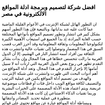
افضل شركة لتصميم وبرمجة ادلة المواقع
الالكترونية في مصر
ان التطور الهائل لشبكة الإنترنت في الأعوام القليلة الماضية
عما كانت عليه عند بداياتها، وبالتبعية فإن هذا التطور أسهم
بشكل كبير في انتشار وتطور تصميم المواقع بأنواعها المختلفة
حسب الغاية المرادة، إذ بدأ الجميع في استيعاب الأهمية الكبيرة
لتكنولوجيا المعلومات وثقافة المعلوماتية وقد أحرز الغرب قصب
السبق في هذا المضمار وتوصلوا إلى تقنيات عالية وانتشرت هذه
الثقافة بين أفراد أممه انتشار النار في الهشيم، إلا أن الدول
العربية ما زالت تتحسس خطاها في هذا المجال وإن بدأت بشائر
التقدم تظهر في ربوع بعض الدول العربية التي ارتأت أنه لا سبيل
أمامها إلا بإحراز التقدم في هذا المجال. وتعد أدلة المواقع من
أهم أدوات البحث التي ظهرت وانتشرت على شبكة الإنترنت،
والهدف من تصميم أدلة المواقع يكمن في عملية الترتيب
والتصنيف لكافة مواقع الويب داخل فئات أو قطاعات موضوعية
عريضة. ويتم اعتماد هذه الأدلة المصممة على الخبرات البشرية
وربما تقنيات الذكاء الاصتناعي إن كانت هذه الأدلة المصممة
متطورة في عملية تحديد المصادر وانتقائها.
وببساطة أدلة المواقع عبارة عن مواقع تحتوي على قوائم