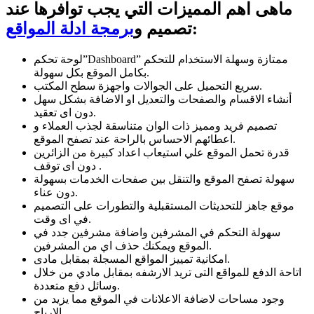
ماهى اهم المميزات التي يجب توافرها عند
:
تصميم و
برمجة ادلة المواقع
لوحة تحكم”Dashboard” ممتازة وسهلة الاستخدام للتحكم
بكامل الموقع بكل سهولة.
سريع التحميل على الجوالات واجهزة سطح المكتب.
أنشاء الاقسام والصفحات والتعديل او الاضافة بشكل سهل
دون اى تعقيد.
تصميم فريد ومميز ذات الوان متناسقة لجذب العملاء و
اعطائهم الاحساس بالراحة عند تصفح الموقع.
قدرة تحمل الموقع علي استيعاب اعداد كبيرة من الزائرين
دون اى توقف .
سهولة تصفح الموقع والتنقل بين صفحات الخدمات بسهولة
دون عناء.
موقع جاهز للتحديثات المستقبلية والتطورات على التصميم
في اى وقت.
سهولة التحكم في المشرفين واضافة مشرفين جدد في
الموقع ويمكنك حذف اي من المشرفين.
امكانية تمييز المواقع المسجلة بمقابل مادى.
اتاحة الدفع للمواقع التى تريد الارشفه بمقابل مادي من خلال
وسائل دفع متعددة.
وجود مساحات لاضافة الاعلانات في الموقع مما يزيد من
الارباح.