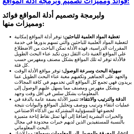
فوائد ومميزات تصميم وبرمجة أدلة المواقع:
ولبرمجة وتصميم أدلة المواقع فوائد
ومميزات منها:
تغطية المواد العلمية للباحثين:
توفر أدلة المواقع إمكانية
لتغطية المواد العلمية للباحثين والتي تسهم بدورها في خدمة
المقررات الدراسية، فهذه الأدلة تمكن الباحث من الاضطلاع
على المواقع الغنية ذات الثقل دون تكبد عناء البحث الطويل
فالأدلة توفر له تلك المواقع بشكل مصنف ومفهرس حسب
كل فئة.
سهولة البحث وسرعة الوصول:
توفر مواقع الأدلة الوقت
والجهد على الجماهير وتكفيهم مغبة عناء البحث الطويل عما
يريدون فهي تجمع كل المواقع التي تخدمهم في كافة المجالات
وبشكل مفهرس ومصنف مما يسهل عليهم الوصول إلى
المعلومات بشكل سلس في أقل وقت وجهد.
الدقة والترتيب والانتقاء:
تتميز الأدلة بصفة عامة بالدقة في
عمليات انتقاء وترتيب ووصف وتحليل المواقع والبوابات نتيجة
لخضوعها للمسؤولية المشتركة بين الذكاء الاصتناعي
والخبرات البشرية إضافةً إلى أنها تمثل نقاط إتاحة متميزة
بالنسبة للمستفيدين الذين لديهم خبرات محدودة في مجال
البحث المعلوماتي.
انتشار المعرفة والوصول الي المعلومات بسهولة:
مما لاشك