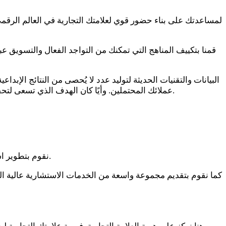
عملائك المحتملين. وأيًا كان الهدف الذي تسعى لتحقيقه، سيكون نقطة انطلاقنا التي توصلك إلى هذا الهدف مع مراعاة الميزانية المحددة واستغلالها لتحقيق أفضل النتائج باحترافية عالية.
نقوم بتطوير استراتيجية واضحة لتتناسب مع طبيعة عملك مهما كان، تَضْمَن لك بناء وانتشار علامتك التجارية عبر مواقع التواصل الاجتماعي المختلفة.
كما نقوم بتقديم مجموعة واسعة من الخدمات الاستشارية عالية ا