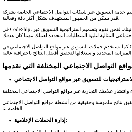
ويق عبر شبكات التواصل الاجتماعي الخاصة بشركة CodeShip، لمساعدتك على بناء حضور قوي لعلامتك التجارية في العالم الرقمي وزيادة الوعي بها وتعريفها، والوصول إلى أكبر
قدر ممكن من الجمهور المستهدف بشكل أكثر دقة وفعالية.
في CodeShip، قمنا بتكييف المناهج التي تمكنك من التواجد الفعال والتسويق عبر مواقع التواصل الاجتماعي المختلفة حسب احتياجات عملك وميزانيتك. فنحن نقوم بتصميم استراتيجية التسويق عبر
كما تستخدم حملات التسويق عبر مواقع التواصل الاجتماعي في CodeShip البيانات والتقنيات الحديثة لتوليد عدد لا يُحصى من النتائج الإبداعية، ونحن على يقين أنها تفاعلية وممتعة تستحوذ على انتباه
قيق نتائج ملموسة وحقيقية من أنشطة مواقع التواصل الاجتماعي
الخاصة بنا.
إدارة الحملات الإعلامية: