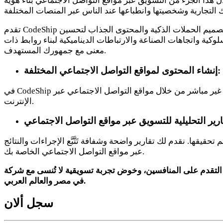
ال هذا الجزء من التسويق عبر مواقع التواصل الاجتماعي بناء هوية
تقدم CodeShip إدارة حملات إعلامية إبداعية ومصممة خصيصًا لتناسب نشاطك التجاري، لتجعلك بارزًا ومنتشرًا عبر شبكة الإنترنت. نحن نقوم بتصميم الحملات الذكية والمحتوى الجذاب لتحسين
وكية واتجاهات الصناعة والارتباطات الديناميكية لبناء روابط ذات
معنى مع جمهورك المستهدف.
إنشاء المحتوى لمواقع التواصل الاجتماعي المختلفة:
في CodeShip نقدم مجموعة واسعة من خدمات كتابة المحتوى، وكتابة الإعلانات، ونشرها لمساعدتك على تسويق عروضك بشكل مباشر أو غير مباشر من خلال مواقع التواصل الاجتماعي عبر
الإنترنت.
يقها. نقدم لك تقارير واضحة وشفافة تَتَّبَّع الإجراءات والنتائج
عبر مواقع التواصل الاجتماعي الخاصة بك.
ربة تسويقية لا تُنسى مع شركة CodeShip الشركة الرائدة في مجال التسويق عبر مواقع التواصل الاجتماعي
في مصر والعالم العربي.
سجل ألان