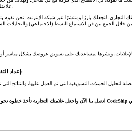
 ليست ما تقوله، بل الانطباع الذي تتركه مع كل تفاعل، ونهدف من خل
علامتك التجارية وشخصيتها وانطباعها عند الناس عبر المنصات المختلفة.
من خلال الجمع بين فن الاستماع النشط (الاجتماعي) والتحليلات السل
إعداد التقارير التحليلية للتسويق عبر مواقع التواصل الاجتماعي:
حليل الحملات التسويقية التي تم العمل عليها، والنتائج التي تم تحق
اتصل بنا الآن واجعل علامتك التجارية تأخذ خطوة نحو التقدم على المنافسين، وخوض تج