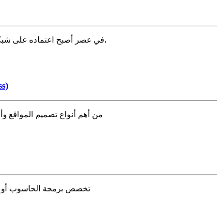
في عصر أصبح اعتماده على شبكة الإنترنت اعتمادا شبه كلي نظرا لتحول العالم أجمع نحو الرقمنة،
افضل شركة
يعد تصميم مواقع الووردبريس WordPress من أهم أنواع ت
تخصص برمجة الحاسوب أو الب